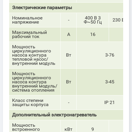
Электрические параметры
Номинальное
400 В 3
-
230 В~50
напряжение
Ф~50 Гц
Максимальный
А
16
32
рабочий ток
Мощность
циркуляционного
насоса контура
Вт
3-76
тепловой насос/
внутренний модуль
Мощность
циркуляционного
насоса контура
Вт
3-45
внутренний модуль/
система отопления
Класс степени
-
IP 21
защиты корпуса
Дополнительный электронагреватель
Мощность
встроенного
кВт
9
7