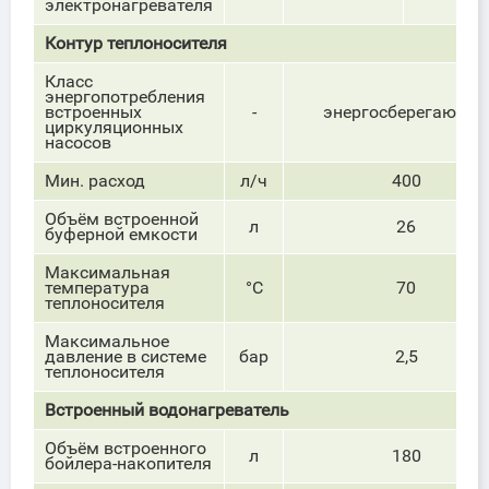
электронагревателя
Контур теплоносителя
Класс
энергопотребления
встроенных
-
энергосберегающие
циркуляционных
насосов
Мин. расход
л/ч
400
Объём встроенной
л
26
буферной емкости
Максимальная
температура
°С
70
теплоносителя
Максимальное
давление в системе
бар
2,5
теплоносителя
Встроенный водонагреватель
Объём встроенного
л
180
бойлера-накопителя