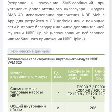
(отправка и получение SMS-сообщений при
установке дополнительного аксессуара - модуля
SMS 40, использование приложения NIBE Mobile
App для устройств с ОС Android) или с помощью
сети Интернет благодаря наличию дополнительной
функции NIBE Uplink (использование веб-сервиса
или мобильного приложения NIBE Uplink).
Технические данные
Технические характеристики внутреннего модуля NIBE
VVM 320
Трёхфазное
Однофаз
Модель
Ед.
исполнение
исполне
внутреннего модуля
изм.
3х400В
1х230В
F2030-7 / F2030-9
Совместимые
F2040-8 / F2040-12
тепловые насосы
-
F2120-8 / F2120-12 / F2
NIBE
16
Общий внутренний
л
206
объём