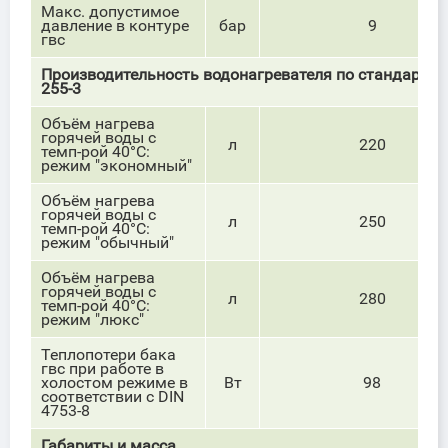
Макс. допустимое
давление в контуре
бар
9
гвс
Производительность водонагревателя по стандарту 
255-3
Объём нагрева
горячей воды с
л
220
темп-рой 40
°С:
р
ежим "экономный"
Объём нагрева
горячей воды с
л
250
темп-рой 40
°С:
р
ежим "обычный"
Объём нагрева
горячей воды с
л
280
темп-рой 40
°С:
р
ежим "люкс"
Теплопотери бака
гвс при работе в
холостом режиме в
Вт
98
соответствии с DIN
4753-8
Габариты и масса