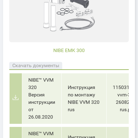
NIBE EMK 300
Скачать документы
NIBE™ VVM
320
Инструкция
115031_nib
Версия
по монтажу
vvm-320-
инструкции
NIBE VVM 320
26082020
от
rus
rus.pdf
26.08.2020
NIBE™ VVM
Инструкция