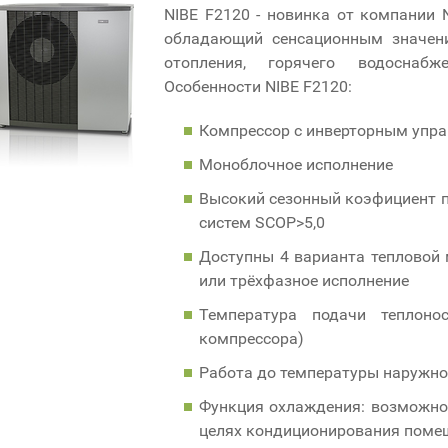
NIBE F2120 - новинка от компании NI
обладающий сенсационным значени
отопления, горячего водоснаб
Особенности NIBE F2120:
Компрессор с инверторным управ
Моноблочное исполнение
Высокий сезонный коэфициент п
систем SCOP>5,0
Доступны 4 варианта тепловой м
или трёхфазное исполнение
Температура подачи теплоно
компрессора)
Работа до температуры наружног
Функция охлаждения: возможнос
целях кондиционирования помещ