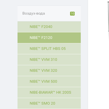
Воздух-вода
10
NIBE™ F2040
NIBE™ F2120
NIBE™ SPLIT HBS 05
NIBE™ VVM 310
NIBE™ VVM 320
NIBE™ VVM 500
NIBE-BIAWAR™ HK 200S
NIBE™ SMO 20