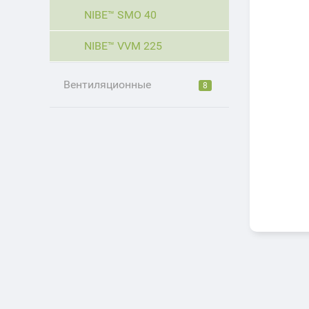
NIBE™ SMO 40
NIBE™ VVM 225
Вентиляционные
8